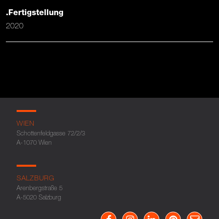
.Fertigstellung
2020
WIEN
Schottenfeldgasse 72/2/3
A-1070 Wien
SALZBURG
Arenbergstraße 5
A-5020 Salzburg