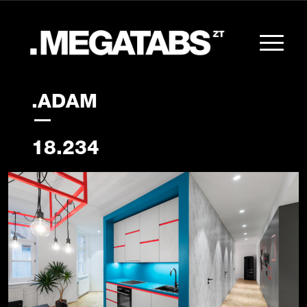
.ADAM
18.234