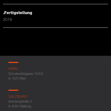
.Fertigstellung
2019
WIEN
Schottenfeldgasse 72/2/3
A-1070 Wien
SALZBURG
Arenbergstraße 5
A-5020 Salzburg