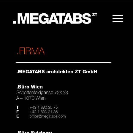
.FIRMA
.MEGATABS architekten ZT GmbH
.Büro Wien
Schottenfeldgasse 72/2/3
A – 1070 Wien
T
+43 1 890 35 75
F
+43 1 890 21 86
E
office@megatabs.com
.Büro Salzburg