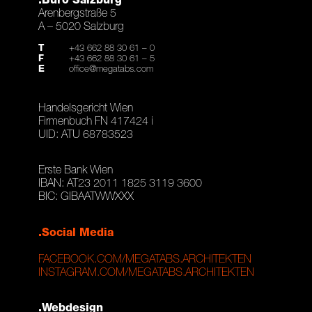
Arenbergstraße 5
A – 5020 Salzburg
T
+43 662 88 30 61 – 0
F
+43 662 88 30 61 – 5
E
office@megatabs.com
Handelsgericht Wien
Firmenbuch FN 417424 i
UID: ATU 68783523
Erste Bank Wien
IBAN: AT23 2011 1825 3119 3600
BIC: GIBAATWWXXX
.Social Media
FACEBOOK.COM/MEGATABS.ARCHITEKTEN
INSTAGRAM.COM/MEGATABS.ARCHITEKTEN
.Webdesign