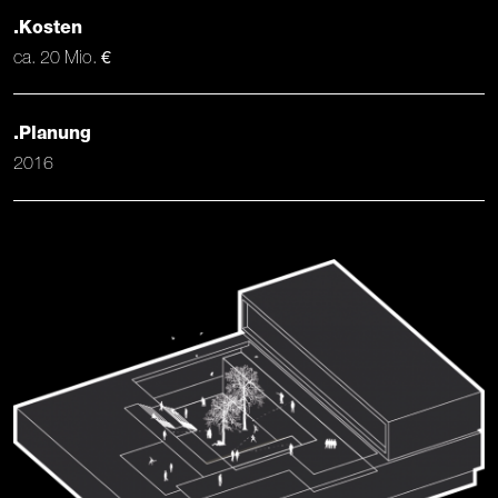
.Kosten
ca. 20 Mio. €
.Planung
2016