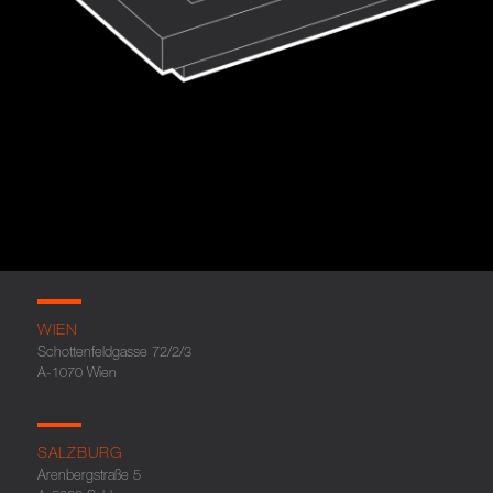
WIEN
Schottenfeldgasse 72/2/3
A-1070 Wien
SALZBURG
Arenbergstraße 5