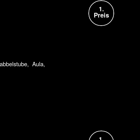
1.
Preis
abbelstube, Aula,
1.